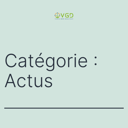
Aller
au
contenu
Végétal
Grow
Development
Catégorie :
(VGD)
Actus