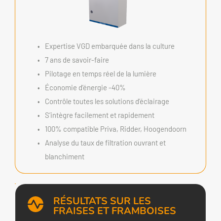
Expertise VGD embarquée dans la culture
7 ans de savoir-faire
Pilotage en temps réel de la lumière
Économie d’énergie -40%
Contrôle toutes les solutions d’éclairage
S’intègre facilement et rapidement
100% compatible Priva, Ridder, Hoogendoorn
Analyse du taux de filtration ouvrant et 
blanchiment 
RÉSULTATS SUR LES 
FRAISES ET FRAMBOISES