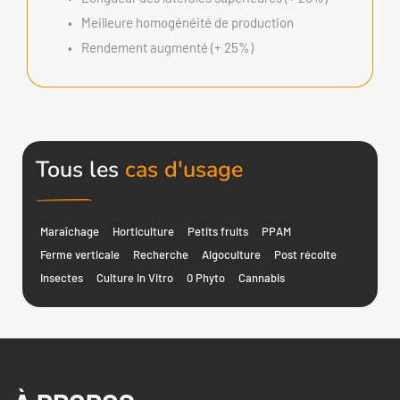
Meilleure homogénéité de production
Rendement augmenté (+ 25%)
Tous les
cas d'usage
Maraîchage
Horticulture
Petits fruits
PPAM
Ferme verticale
Recherche
Algoculture
Post récolte
Insectes
Culture In Vitro
0 Phyto
Cannabis