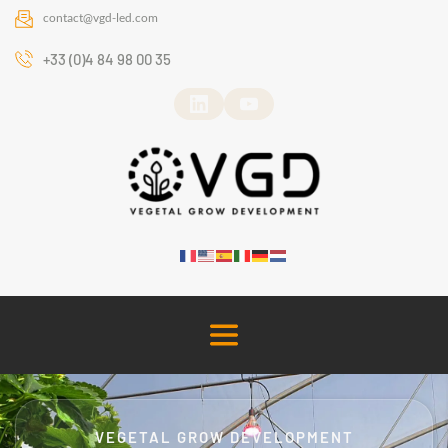
contact
@vgd-led.com
+33 (0)4 84 98 00 35
VEGETAL GROW DEVELOPMENT