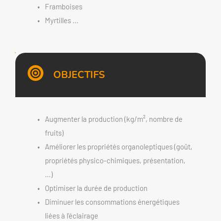
Framboises
Myrtilles ... 
OBJECTIFS
Augmenter la production (kg/m², nombre de 
fruits)
Améliorer les propriétés organoleptiques (goût, 
propriétés physico-chimiques, présentation, 
…)
Optimiser la durée de production
Diminuer les consommations énergétiques 
liées à l’éclairage